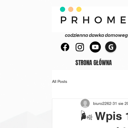
codzienna dawka domowego 
G
STRONA GŁÓWNA
All Posts
biuro2262
31 sie 2
🌬️ Wpis