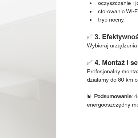
oczyszczanie i j
sterowanie Wi-Fi
tryb nocny.
✅ 3. Efektywno
Wybieraj urządzenia
✅ 4. Montaż i s
Profesjonalny monta
działamy do 80 km 
📊 
Podsumowanie
: 
energooszczędny mod