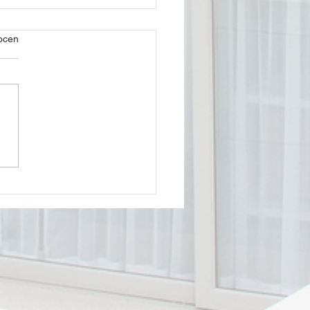
ek.
ocen
aż klimatyzacji – jak
ąda krok po kroku?