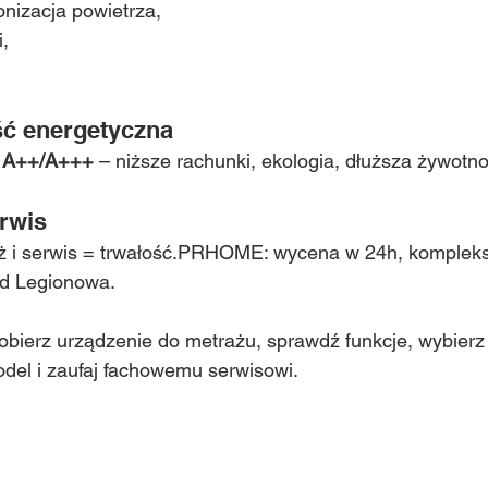
onizacja powietrza,
,
ść energetyczna
 
A++/A+++
 – niższe rachunki, ekologia, dłuższa żywotno
erwis
ż i serwis = trwałość.PRHOME: wycena w 24h, komplek
od Legionowa.
dobierz urządzenie do metrażu, sprawdź funkcje, wybierz
el i zaufaj fachowemu serwisowi.