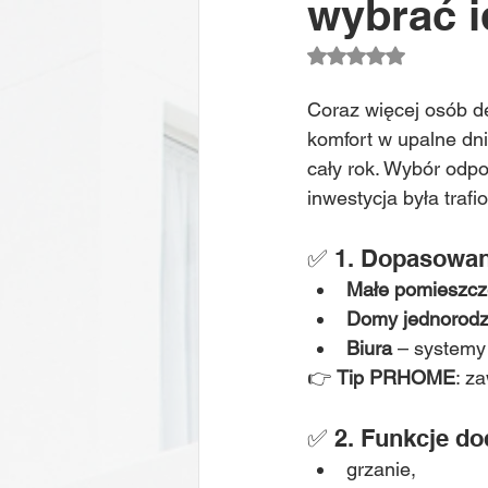
wybrać i
Oceniono na NaN z
Coraz więcej osób de
komfort w upalne dni
cały rok. Wybór odpo
inwestycja była trafi
✅ 1. Dopasowan
Małe pomieszcz
Domy jednorodz
Biura
 – systemy
👉 
Tip PRHOME
: z
✅ 2. Funkcje d
grzanie,