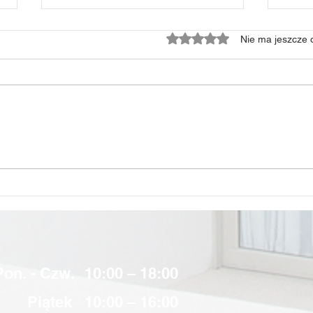
Oceniono na 0 z 5 gwiazd
Nie ma jeszcze 
Klimatyzacja pomieszczeń
Mont
wielkopowierzchniowych z
wygl
systemami Panasonic
Pon. - Czw.
10:00 – 18:00
Piątek
10:00 – 16:00