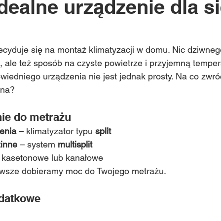
dealne urządzenie dla s
 5 gwiazdek.
cyduje się na montaż klimatyzacji w domu. Nic dziwnego 
, ale też sposób na czyste powietrze i przyjemną temper
wiedniego urządzenia nie jest jednak prosty. Na co zwró
ona?
ie do metrażu
enia
 – klimatyzator typu 
split
inne
 – system 
multisplit
 kasetonowe lub kanałowe
awsze dobieramy moc do Twojego metrażu.
odatkowe