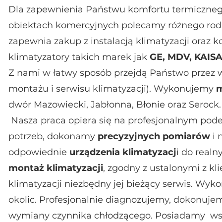
Dla zapewnienia Państwu komfortu termicznego
obiektach komercyjnych polecamy różnego rod
zapewnia zakup z instalacją klimatyzacji oraz 
klimatyzatory takich marek jak
GE, MDV, KAIS
Z nami w łatwy sposób przejdą Państwo przez wsz
montażu i serwisu klimatyzacji). Wykonujemy
m
dwór Mazowiecki, Jabłonna, Błonie oraz Serock.
Nasza praca opiera się na profesjonalnym pod
potrzeb, dokonamy
precyzyjnych pomiarów
i 
odpowiednie
urządzenia klimatyzacj
i do realn
montaż klimatyzacji
, zgodny z ustalonymi z k
klimatyzacji niezbędny jej bieżący serwis. Wy
okolic. Profesjonalnie diagnozujemy, dokonujem
wymiany czynnika chłodzącego. Posiadamy ws