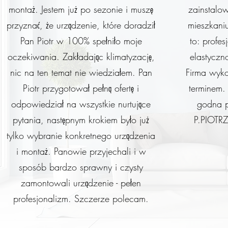
montaż. Jestem już po sezonie i muszę
zainstalo
przyznać, że urządzenie, które doradził
mieszkaniu
Pan Piotr w 100% spełniło moje
to: profes
oczekiwania. Zakładając klimatyzację,
elastyczn
nic na ten temat nie wiedziałem. Pan
Firma wyko
Piotr przygotował pełną ofertę i
terminem
odpowiedział na wszystkie nurtujące
godna p
pytania, następnym krokiem było już
P.PIOTRZ
tylko wybranie konkretnego urządzenia
i montaż. Panowie przyjechali i w
sposób bardzo sprawny i czysty
zamontowali urządzenie - pełen
profesjonalizm. Szczerze polecam.