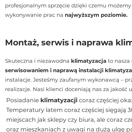
profesjonalnym sprzęcie dzięki czemu możem
wykonywanie prac na
najwyższym poziomie.
Montaż, serwis i naprawa kli
Skuteczna i niezawodna
klimatyzacja
to nasza 
serwisowaniem i naprawą
instalacji klimatyz
instalacje. Jesteśmy zaufanym wykonawcą – prze
realizacje. Nasi klienci doceniają nas za jakość 
Posiadanie
klimatyzacji
coraz częściej ok
Temperatury latem coraz częściej sięgają 
miejscach jak sklepy czy biura, ale coraz cz
oraz mieszkaniach z uwagi na dużą ulgę 