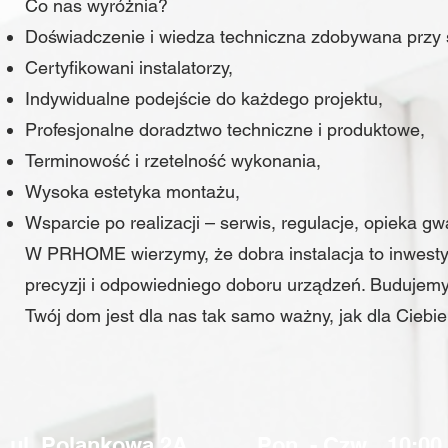
Co nas wyróżnia?
Doświadczenie i wiedza techniczna zdobywana przy se
Certyfikowani instalatorzy,
Indywidualne podejście do każdego projektu,
Profesjonalne doradztwo techniczne i produktowe,
Terminowość i rzetelność wykonania,
Wysoka estetyka montażu,
Wsparcie po realizacji – serwis, regulacje, opieka g
W PRHOME wierzymy, że dobra instalacja to inwesty
precyzji i odpowiedniego doboru urządzeń. Budujemy 
Twój dom jest dla nas tak samo ważny, jak dla Ciebie
ul. Polankowa 2A
Pon. - Czw.
10:00