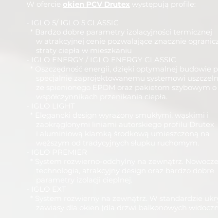
W ofercie
okien PCV
Drutex
występują profile:
- IGLO 5/ IGLO 5 CLASSIC
* Bardzo dobre parametry izolacyjności termicznej
w atrakcyjnej cenie pozwalające znacznie ogranic
straty ciepła w mieszkaniu
- IGLO ENERGY / IGLO ENERGY CLASSIC
* Oszczędność energii, dzięki optymalnej budowie pr
specjalnie zaprojektowanemu systemowi uszczeln
ze spienionego EPDM oraz pakietom szybowym o 
współczynnikach przenikania ciepła.
- IGLO LIGHT
* Elegancki design wyrażony smukłymi, wąskimi i
zaokrąglonymi liniami autorskiego profilu Drutex
i aluminiową klamką środkową umieszczoną na
węższym od tradycyjnych słupku ruchomym.
- IGLO PREMIER
* System rozwierno-odchylny na zewnątrz. Nowocz
technologia, atrakcyjny design oraz bardzo dobre
parametry izolacji cieplnej.
- IGLO EXT
* System rozwierny na zewnątrz.
W standardzie ukr
zawiasy dla okien (dla drzwi balkonowych widoczn