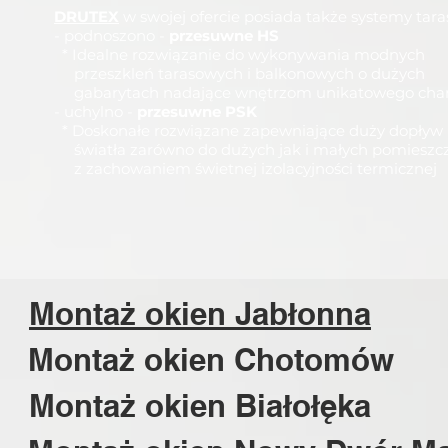
DRUTEX
w swojej ofercie posiada także systemy tar
- podnoszono -
przesuwne HS
* Idealne rozwiązanie do wykonywania modnych
przeszkleń tarasowych i balkonowych o dużych
gabarytach nadające wnętrzom unikatowego char
- uchylno -
przesuwne PSK
* Doskonałe rozwiązane zapewniające duży dopływ
światła zarówno do dużych jak i małych pomieszc
z zachowaniem świetnej izolacyjności termicznej
Montaż okien Jabłonna
Montaż okien Chotomów
Montaż okien Białołęka