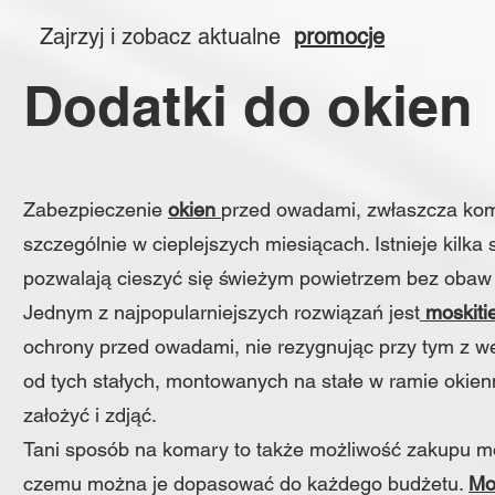
Zajrzyj i zobacz aktualne
promocje
Dodatki do okien
Zabezpieczenie
okien
przed owadami, zwłaszcza kom
szczególnie w cieplejszych miesiącach. Istnieje kilk
pozwalają cieszyć się świeżym powietrzem bez obaw o
Jednym z najpopularniejszych rozwiązań jest
moskiti
ochrony przed owadami, nie rezygnując przy tym z we
od tych stałych, montowanych na stałe w ramie oki
założyć i zdjąć.
Tani sposób na komary to także możliwość zakupu mo
czemu można je dopasować do każdego budżetu.
Mo