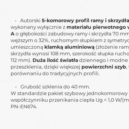
- Autorski
5-komorowy profil ramy i skrzydł
wykonany wyłącznie z
materiału pierwotnego w
A
o głębokości zabudowy ramy i skrzydła 70 mm
węższym o 32%, ruchomym słupkiem z symetry
umieszczoną
klamką aluminiową
(złożenie ram
skrzydła wynosi 108 mm, szerokość słupka ruc
112 mm).
Duża ilość światła
dziennego i modne
przeszklenia, dzięki większej
powierzchni szyb
,
porównaniu do tradycyjnych profili.
- Grubość szklenia do 40 mm.
W standardzie pakiet szybowy jednokomorowy
współczynniku przenikania ciepła Ug = 1,0 W/(
PN-EN674.