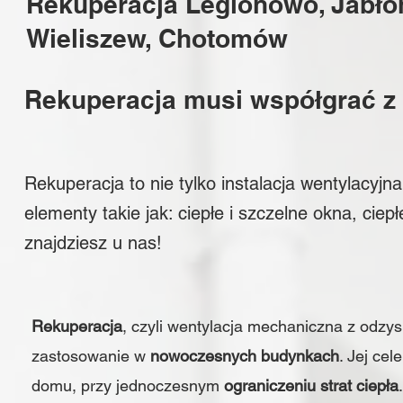
Rekuperacja Legionowo, Jabło
Wieliszew, Chotomów
Rekuperacja musi współgrać z r
Rekuperacja to nie tylko instalacja wentylacyj
elementy takie jak:
ciepłe i szczelne okna
, ciep
znajdziesz
u nas!
Rekuperacja
, czyli wentylacja mechaniczna z odzysk
zastosowanie w
nowoczesnych budynkach
. Jej ce
domu, przy jednoczesnym
ograniczeniu strat ciepła