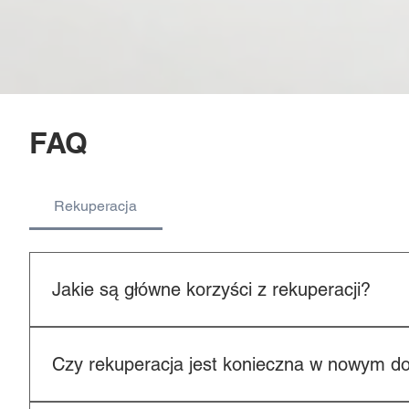
FAQ
Rekuperacja
Jakie są główne korzyści z rekuperacji?
Rekuperacja: poprawia jakość powietrza w domu zmniej
filtruje powietrze z zewnątrz (pyłki, smog) zapewnia ko
Czy rekuperacja jest konieczna w nowym 