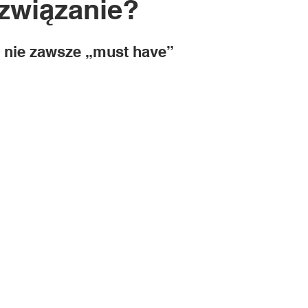
związanie?
 5 gwiazdek.
 nie zawsze „must have”