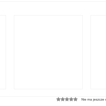
Oceniono na 0 z 5 gwiazd
Nie ma jeszcze 