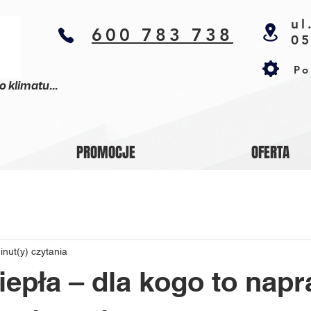
ul
600 783 738
05
Po
klimatu...
PROMOCJE
OFERTA
inut(y) czytania
epła – dla kogo to nap