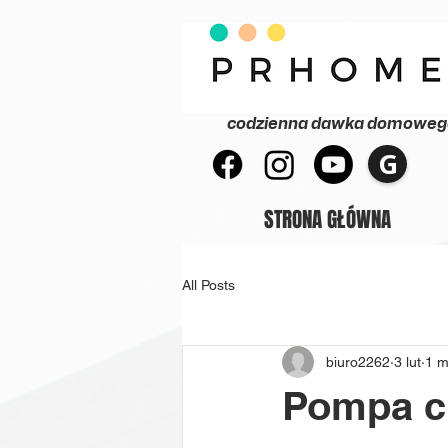
codzienna dawka domowego 
G
STRONA GŁÓWNA
All Posts
biuro2262
3 lut
1 m
Pompa ci