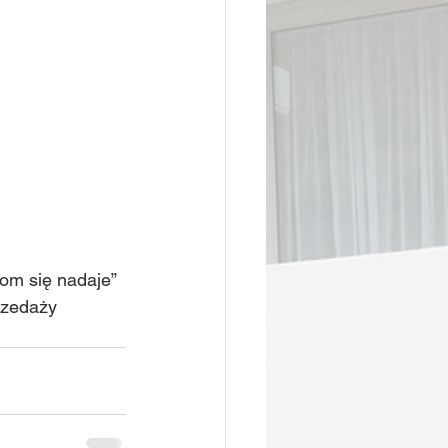
om się nadaje”
rzedaży 