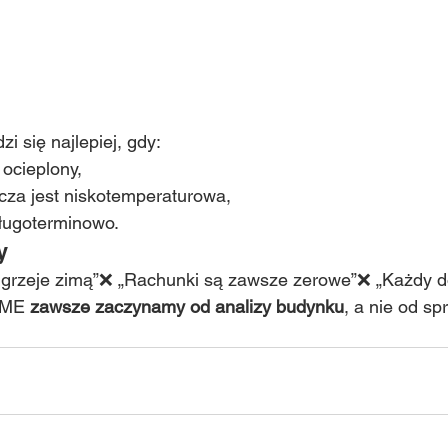
i się najlepiej, gdy:
 ocieplony,
wcza jest niskotemperaturowa,
długoterminowo.
y
 grzeje zimą”❌ „Rachunki są zawsze zerowe”❌ „Każdy d
OME 
zawsze zaczynamy od analizy budynku
, a nie od sp