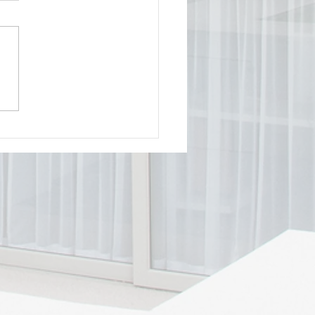
aż klimatyzacji – jak
ąda krok po kroku?