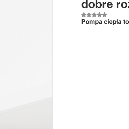
dobre ro
Oceniono na NaN z
Pompa ciepła to