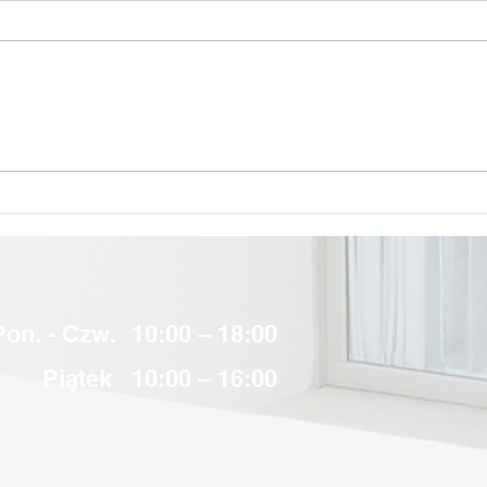
Klimatyzacja pomieszczeń
Mont
wielkopowierzchniowych z
wygl
systemami Panasonic
Pon. - Czw.
10:00 – 18:00
Piątek
10:00 – 16:00